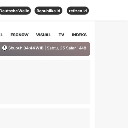
Deutsche Welle
Republika.id
retizen.id
AL
ESGNOW
VISUAL
TV
INDEKS
Shubuh
04:44 WIB
| Sabtu, 25 Safar 1448