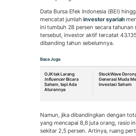
Data Bursa Efek Indonesia (BEI) hin
mencatat jumlah
investor syariah
men
ini tumbuh 28 persen secara tahunan 
tersebut, investor aktif tercatat 43.1
dibanding tahun sebelumnya.
Baca Juga
OJK tak Larang
StockWave Doron
Influencer
Bicara
Generasi Muda Me
Saham, tapi Ada
Investasi Saham
Aturannya
Namun, jika dibandingkan dengan tota
yang mencapai 8,6 juta orang, rasio i
sekitar 2,5 persen. Artinya, ruang p