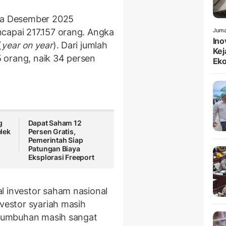
gga Desember 2025
capai 217.157 orang. Angka
Juma
Ino
(
year on year
). Dari jumlah
Kej
35 orang, naik 34 persen
Ek
g
Dapat Saham 12
lek
Persen Gratis,
Pemerintah Siap
Patungan Biaya
Eksplorasi Freeport
l investor saham nasional
nvestor syariah masih
ertumbuhan masih sangat