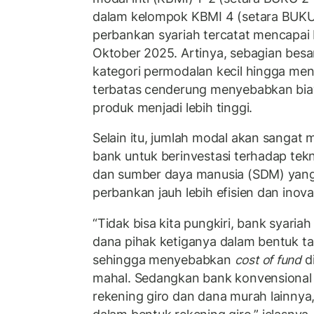
dalam kelompok KBMI 4 (setara BUKU 
perbankan syariah tercatat mencapai R
Oktober 2025. Artinya, sebagian besa
kategori permodalan kecil hingga me
terbatas cenderung menyebabkan biay
produk menjadi lebih tinggi.
Selain itu, jumlah modal akan sang
bank untuk berinvestasi terhadap tekn
dan sumber daya manusia (SDM) yan
perbankan jauh lebih efisien dan inovat
“Tidak bisa kita pungkiri, bank syari
dana pihak ketiganya dalam bentuk t
sehingga menyebabkan
cost of fund
di
mahal. Sedangkan bank konvensional 
rekening giro dan dana murah lainnya