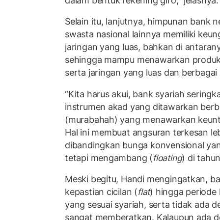
dalam bentuk rekening giro,” jelasnya.
Selain itu, lanjutnya, himpunan bank 
swasta nasional lainnya memiliki keun
jaringan yang luas, bahkan di antaranya
sehingga mampu menawarkan produk ya
serta jaringan yang luas dan berbaga
“Kita harus akui, bank syariah sering
instrumen akad yang ditawarkan berbas
(murabahah) yang menawarkan keunt
Hal ini membuat angsuran terkesan leb
dibandingkan bunga konvensional yang
tetapi mengambang (
floating
) di tahu
Meski begitu, Handi mengingatkan, b
kepastian cicilan (
flat
) hingga periode 
yang sesuai syariah, serta tidak ada
sangat memberatkan. Kalaupun ada d