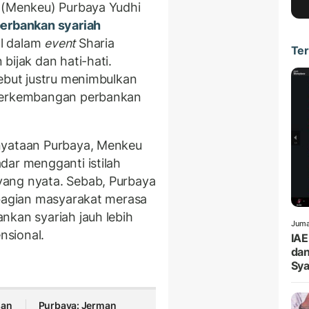
n (Menkeu) Purbaya Yudhi
erbankan syariah
l dalam
event
Sharia
Ter
bijak dan hati-hati.
sebut justru menimbulkan
 perkembangan perbankan
nyataan Purbaya, Menkeu
dar mengganti istilah
ang nyata. Sebab, Purbaya
ebagian masyarakat merasa
nkan syariah jauh lebih
Juma
nsional.
IAE
dan
Sya
san
Purbaya: Jerman