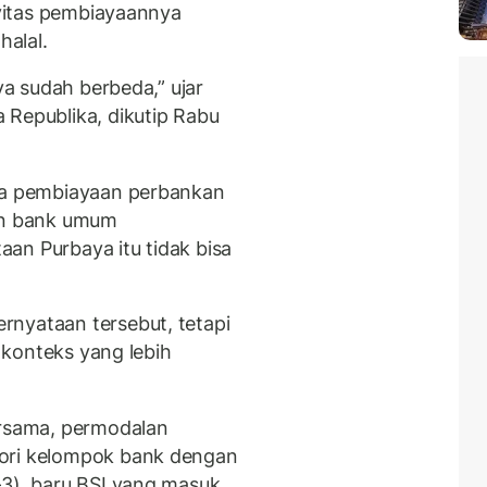
ivitas pembiayaannya
halal.
nya sudah berbeda,” ujar
 Republika, dikutip Rabu
ema pembiayaan perbankan
n bank umum
an Purbaya itu tidak bisa
rnyataan tersebut, tetapi
 konteks yang lebih
ersama, permodalan
gori kelompok bank dengan
–3), baru BSI yang masuk