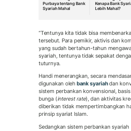
Purbaya tentang Bank
Kenapa Bank Syar
Syariah Mahal
Lebih Mahal?
“Tentunya kita tidak bisa membenarka
tersebut. Para pemikir, aktivis dan ko
yang sudah bertahun-tahun mengawal
syariah, tentunya tidak sepakat denga
tuturnya.
Handi menerangkan, secara mendasar d
digunakan oleh
bank syariah
dan konv
sistem perbankan konvensional, basis
bunga (
interest rate
), dan aktivitas kr
diberikan tidak mempertimbangkan h
prinsip syariat Islam.
Sedangkan sistem perbankan syariah b