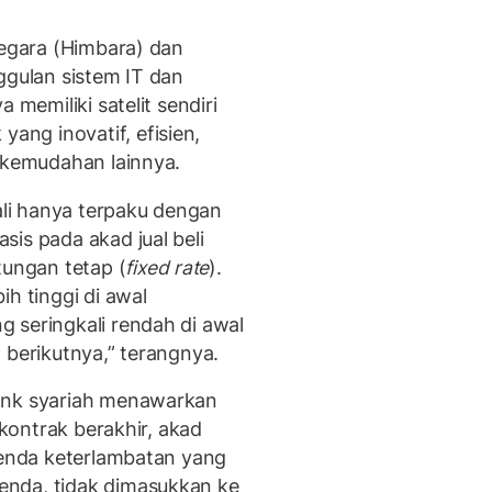
negara (Himbara) dan
ggulan sistem IT dan
 memiliki satelit sendiri
ng inovatif, efisien,
i kemudahan lainnya.
kali hanya terpaku dengan
is pada akad jual beli
ungan tetap (
fixed rate
).
ih tinggi di awal
 seringkali rendah di awal
n berikutnya,” terangnya.
ank syariah menawarkan
kontrak berakhir, akad
 denda keterlambatan yang
enda, tidak dimasukkan ke