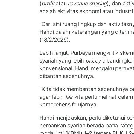
(
profit
atau
revenue sharing
), dan akt
adalah aktivitas ekonomi atau industri 
“Dari sini ruang lingkup dan aktivitas
Handi dalam keterangan yang diterima
(18/2/2026).
Lebih lanjut, Purbaya mengkritik sk
syariah yang lebih
pricey
dibandingka
konvensional. Handi mengaku pernyata
dibantah sepenuhnya.
“Kita tidak membantah sepenuhnya pe
agar lebih
fair
kita perlu melihat dalam
komprehensif,” ujarnya.
Handi menjelaskan, perlu diketahui b
perbankan syariah berada pada kate
modal inti (KBMI) 1–2 (setara BUKU 2