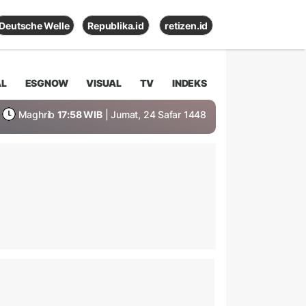
Deutsche Welle
Republika.id
retizen.id
AL
ESGNOW
VISUAL
TV
INDEKS
Maghrib
17:58 WIB
| Jumat, 24 Safar 1448