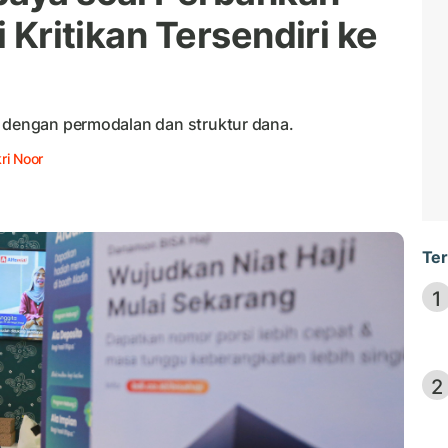
i Kritikan Tersendiri ke
n dengan permodalan dan struktur dana.
ri Noor
Ter
1
2