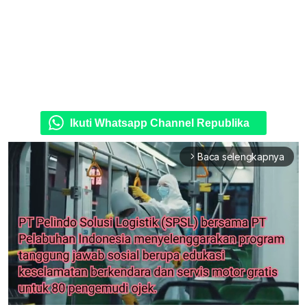
Ikuti Whatsapp Channel Republika
Baca selengkapnya
arrow_forward_ios