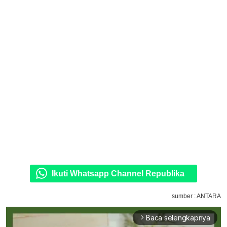
Ikuti Whatsapp Channel Republika
sumber : ANTARA
Baca selengkapnya
arrow_forward_ios