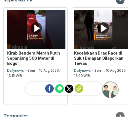
Kirab Bendera Merah Putih
Kecelakaan Drag Race di
Sepanjang 500 Meter di
Sulut Delapan Dilaporkan
Bogor
Tewas
Dailynews
- Senin , 10 Aug 2026,
Dailynews
- Senin , 10 Aug 2026,
13:15 WIB
13:00 WIB
Ask me!
>
Terpopuler