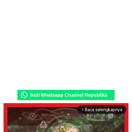
Ikuti Whatsapp Channel Republika
Baca selengkapnya
arrow_forward_ios