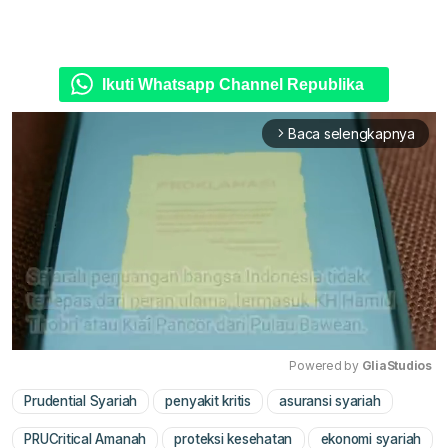
Ikuti Whatsapp Channel Republika
Baca selengkapnya
arrow_forward_ios
Powered by 
GliaStudios
Prudential Syariah
penyakit kritis
asuransi syariah
Mute
PRUCritical Amanah
proteksi kesehatan
ekonomi syariah