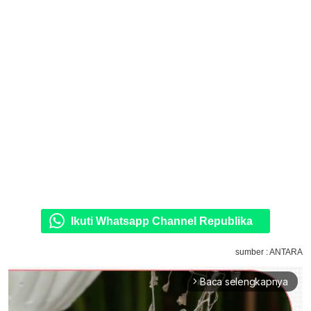
Ikuti Whatsapp Channel Republika
sumber : ANTARA
Baca selengkapnya
arrow_forward_ios