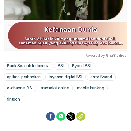
Powered by 
GliaStudios
Bank Syariah Indonesia
BSI
Byond BSI
Mute
aplikasi perbankan
layanan digital BSI
error Byond
e-channel BSI
transaksi online
mobile banking
fintech