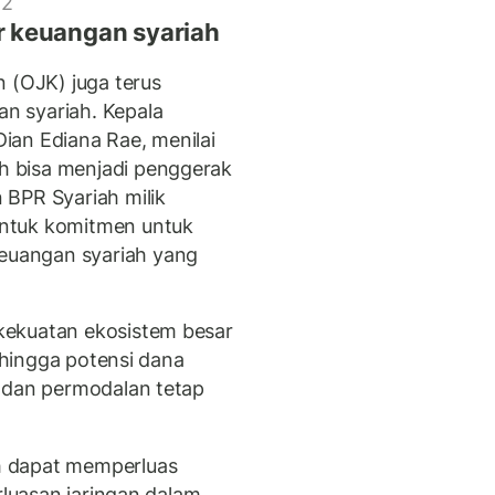
 2
 keuangan syariah
n (OJK) juga terus
n syariah. Kepala
ian Ediana Rae, menilai
 bisa menjadi penggerak
 BPR Syariah milik
ntuk komitmen untuk
uangan syariah yang
kekuatan ekosistem besar
, hingga potensi dana
i dan permodalan tetap
h dapat memperluas
rluasan jaringan dalam