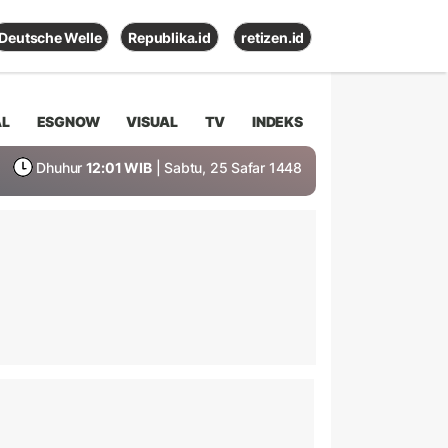
Deutsche Welle
Republika.id
retizen.id
AL
ESGNOW
VISUAL
TV
INDEKS
Dhuhur
12:01 WIB
| Sabtu, 25 Safar 1448