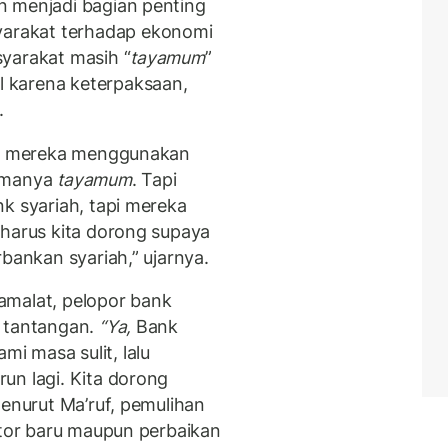
n menjadi bagian penting
arakat terhadap ekonomi
yarakat masih “
tayamum
”
 karena keterpaksaan,
.
adi mereka menggunakan
namanya
tayamum
. Tapi
k syariah, tapi mereka
 harus kita dorong supaya
bankan syariah,” ujarnya.
amalat, pelopor bank
i tantangan.
“Ya,
Bank
i masa sulit, lalu
un lagi. Kita dorong
Menurut Ma’ruf, pemulihan
stor baru maupun perbaikan