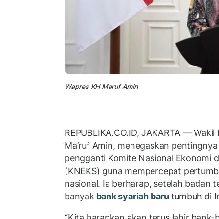
Wapres KH Maruf Amin
REPUBLIKA.CO.ID, JAKARTA — Wakil P
Ma’ruf Amin, menegaskan pentingny
pengganti Komite Nasional Ekonomi 
(KNEKS) guna mempercepat pertumbuh
nasional. Ia berharap, setelah badan 
banyak
bank syariah baru
tumbuh di I
“Kita harapkan akan terus lahir bank-b