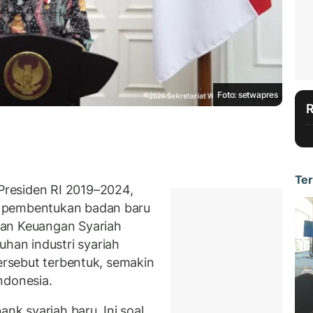
Foto: setwapres
Ter
residen RI 2019–2024,
a pembentukan badan baru
dan Keuangan Syariah
an industri syariah
tersebut terbentuk, semakin
ndonesia.
ank syariah baru. Ini soal