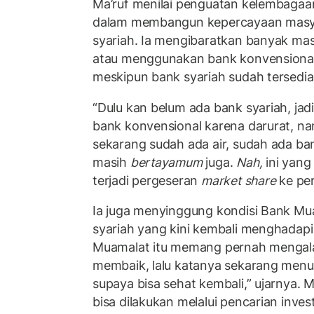
Ma’ruf menilai penguatan kelembagaa
dalam membangun kepercayaan masy
syariah. Ia mengibaratkan banyak mas
atau menggunakan bank konvensional
meskipun bank syariah sudah tersedia
“Dulu kan belum ada bank syariah, j
bank konvensional karena darurat, 
sekarang sudah ada air, sudah ada ban
masih
bertayamum
juga.
Nah,
ini yang
terjadi pergeseran
market share
ke per
Ia juga menyinggung kondisi Bank Mu
syariah yang kini kembali menghadap
Muamalat itu memang pernah mengalam
membaik, lalu katanya sekarang menur
supaya bisa sehat kembali,” ujarnya. 
bisa dilakukan melalui pencarian inve