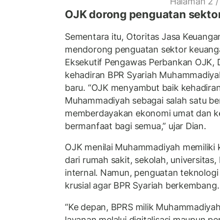
Halaman 2 /
OJK dorong penguatan sektor
Sementara itu, Otoritas Jasa Keuanga
mendorong penguatan sektor keuanga
Eksekutif Pengawas Perbankan OJK, D
kehadiran BPR Syariah Muhammadiyah
baru. “OJK menyambut baik kehadiran
Muhammadiyah sebagai salah satu be
memberdayakan ekonomi umat dan ke
bermanfaat bagi semua,” ujar Dian.
OJK menilai Muhammadiyah memiliki 
dari rumah sakit, sekolah, universitas
internal. Namun, penguatan teknolog
krusial agar BPR Syariah berkembang.
“Ke depan, BPRS milik Muhammadiya
layanan melalui digitalisasi maupun pe