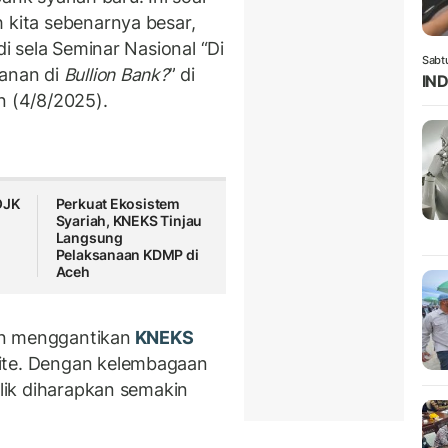
 kita sebenarnya besar,
di sela Seminar Nasional “Di
Sabt
panan di
Bullion Bank?
” di
IND
n (4/8/2025).
OJK
Perkuat Ekosistem
Syariah, KNEKS Tinjau
Langsung
Pelaksanaan KDMP di
Aceh
an menggantikan
KNEKS
mite. Dengan kelembagaan
blik diharapkan semakin