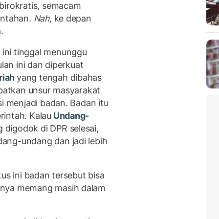
birokratis, semacam
intahan.
Nah,
ke depan
.
ini tinggal menunggu
ulan ini dan diperkuat
riah
yang tengah dibahas
libatkan unsur masyarakat
si menjadi badan. Badan itu
intah. Kalau
Undang-
 digodok di DPR selesai,
ang-undang dan jadi lebih
us ini badan tersebut bisa
ngnya memang masih dalam