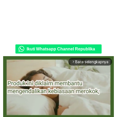
Ikuti Whatsapp Channel Republika
Baca selengkapnya
arrow_forward_ios