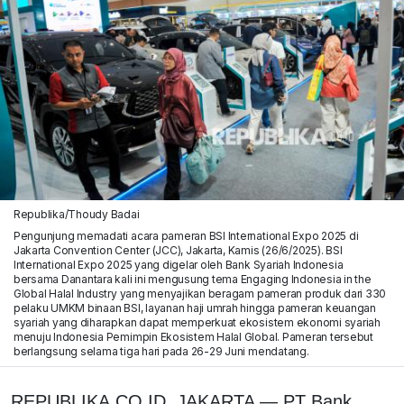
Republika/Thoudy Badai
Pengunjung memadati acara pameran BSI International Expo 2025 di
Jakarta Convention Center (JCC), Jakarta, Kamis (26/6/2025). BSI
International Expo 2025 yang digelar oleh Bank Syariah Indonesia
bersama Danantara kali ini mengusung tema Engaging Indonesia in the
Global Halal Industry yang menyajikan beragam pameran produk dari 330
pelaku UMKM binaan BSI, layanan haji umrah hingga pameran keuangan
syariah yang diharapkan dapat memperkuat ekosistem ekonomi syariah
menuju Indonesia Pemimpin Ekosistem Halal Global. Pameran tersebut
berlangsung selama tiga hari pada 26-29 Juni mendatang.
REPUBLIKA.CO.ID,
JAKARTA — PT Bank