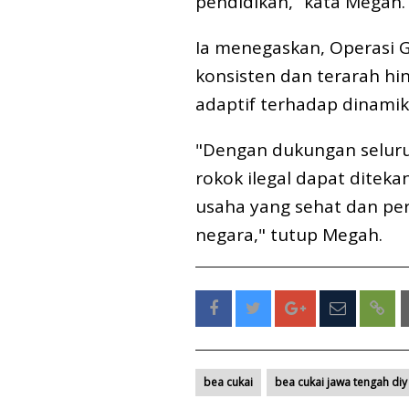
pendidikan,” kata Megah.
Ia menegaskan, Operasi G
konsisten dan terarah hi
adaptif terhadap dinamik
"Dengan dukungan seluru
rokok ilegal dapat diteka
usaha yang sehat dan pe
negara," tutup Megah.
bea cukai
bea cukai jawa tengah diy