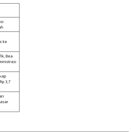
si
ah
s ke
ik, Bea
inistrasi
kap
Rp 3,7
an
Pasar