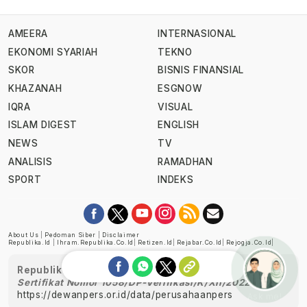
AMEERA
INTERNASIONAL
EKONOMI SYARIAH
TEKNO
SKOR
BISNIS FINANSIAL
KHAZANAH
ESGNOW
IQRA
VISUAL
ISLAM DIGEST
ENGLISH
NEWS
TV
ANALISIS
RAMADHAN
SPORT
INDEKS
About Us
|
Pedoman Siber
|
Disclaimer
Republika.id
|
Ihram.republika.co.id
|
Retizen.id
|
Rejabar.co.id
|
Rejogja.co.id
|
Republika telah diverifikasi oleh Dewan Pers
Sertifikat Nomor 1058/DP-Verifikasi/K/XII/2022
https://dewanpers.or.id/data/perusahaanpers
Ask me!