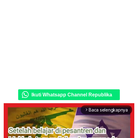
Ikuti Whatsapp Channel Republika
Baca selengkapnya
arrow_forward_ios