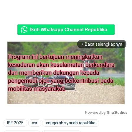
Ikuti Whatsapp Channel Republika
Baca selengkapnya
arrow_forward_ios
Powered by 
GliaStudios
ISF 2025
asr
anugerah syariah republika
Mute