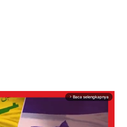
Baca selengkapnya
arrow_forward_ios