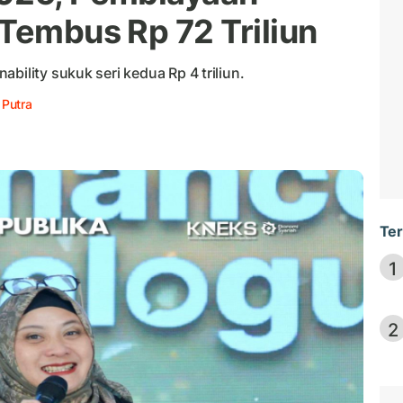
 Tembus Rp 72 Triliun
bility sukuk seri kedua Rp 4 triliun.
 Putra
Ter
1
2