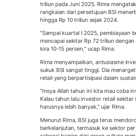
triliun pada Juni 2025. Rima mengata
rangkaian dari persetujuan BSI mener
hingga Rp 10 triliun sejak 2024.
"Sampai kuartal I 2025, pembiayaan b
mencapai sekitar Rp 72 triliun dengan
kira 10-15 persen," ucap Rima.
Rima menyampaikan, antusiasme invest
sukuk BSI sangat tinggi. Dia menarget
retail yang berpartisipasi dalam sustai
"Insya Allah tahun ini kita mau coba in
Kalau tahun lalu investor retail sekitar
harusnya lebih banyak," ujar Rima.
Menurut Rima, BSI juga terus mendo
berkelanjutan, termasuk ke sektor pe
sebagai bagian dari green culture m