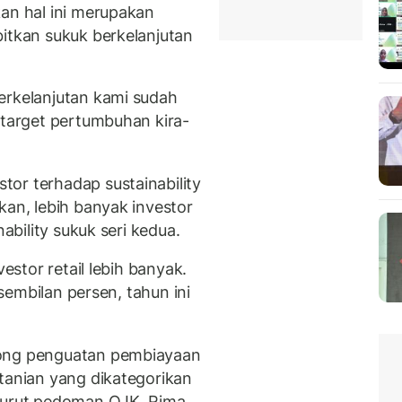
kan hal ini merupakan
bitkan sukuk berkelanjutan
erkelanjutan kami sudah
 target pertumbuhan kira-
or terhadap sustainability
kan, lebih banyak investor
nability sukuk seri kedua.
vestor retail lebih banyak.
 sembilan persen, tahun ini
rong penguatan pembiayaan
rtanian yang dikategorikan
enurut pedoman OJK. Rima