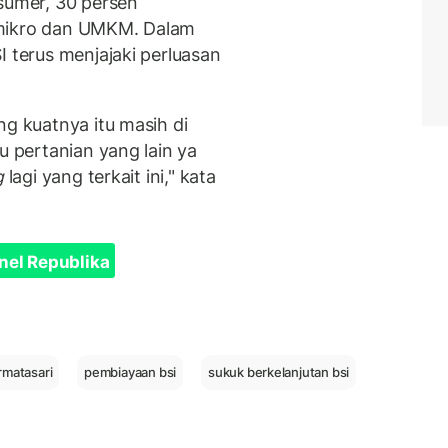
nsumer, 30 persen
 mikro dan UMKM. Dalam
I terus menjajaki perluasan
.
ng kuatnya itu masih di
u pertanian yang lain ya
g
lagi yang terkait ini," kata
nel Republika
rmatasari
pembiayaan bsi
sukuk berkelanjutan bsi