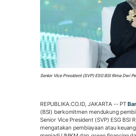
Senior Vice President (SVP) ESG BSI Rima Dwi Pe
REPUBLIKA.CO.ID, JAKARTA -- PT
Ban
(BSI) berkomitmen mendukung pembia
Senior Vice President (SVP) ESG BSI 
mengatakan pembiayaan atau keuanga
menjadi UMKM dan
green financing
da