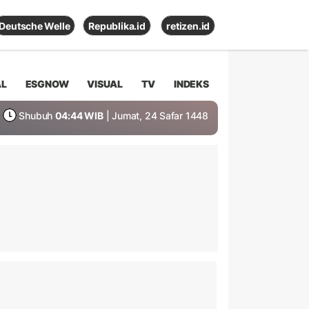
Deutsche Welle
Republika.id
retizen.id
AL
ESGNOW
VISUAL
TV
INDEKS
Shubuh
04:44 WIB
| Jumat, 24 Safar 1448