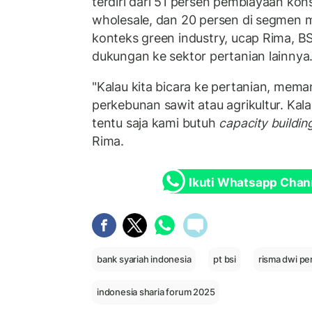
terdiri dari 51 persen pembiayaan ko
wholesale, dan 20 persen di segmen
konteks green industry, ucap Rima, BS
dukungan ke sektor pertanian lainnya
"Kalau kita bicara ke pertanian, mema
perkebunan sawit atau agrikultur. Kala
tentu saja kami butuh
capacity buildin
Rima.
Ikuti Whatsapp Chan
bank syariah indonesia
pt bsi
risma dwi pe
indonesia sharia forum 2025