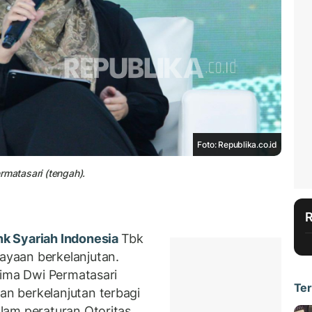
Foto: Republika.co.id
rmatasari (tengah).
k Syariah Indonesia
Tbk
yaan berkelanjutan.
Rima Dwi Permatasari
Ter
n berkelanjutan terbagi
lam peraturan Otoritas