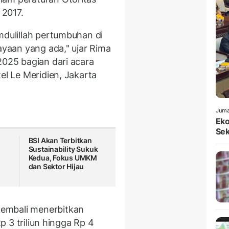
 2017.
mdulillah pertumbuhan di
iayaan yang ada," ujar Rima
2025 bagian dari acara
el Le Meridien, Jakarta
Juma
Eko
Sek
BSI Akan Terbitkan
Sustainability Sukuk
Kedua, Fokus UMKM
n
dan Sektor Hijau
embali menerbitkan
p 3 triliun hingga Rp 4