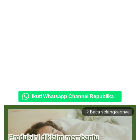
Ikuti Whatsapp Channel Republika
Baca selengkapnya
arrow_forward_ios