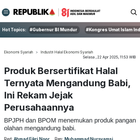
Hot Topics:
#Gubernur BI Mundur
#Kongres Umat Islam In
Ekonomi Syariah
Industri Halal Ekonomi Syariah
Selasa , 22 Apr 2025, 11:53 WIB
Produk Bersertifikat Halal
Ternyata Mengandung Babi,
Ini Rekam Jejak
Perusahaannya
BPJPH dan BPOM menemukan produk pangan
olahan mengandung babi.
Red:
Ahmad Fikri Noor
Rep:
Muhammad Nursyamsi