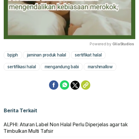
Powered by 
GliaStudios
bpjph
jaminan produk halal
sertifikat halal
Mute
sertifikasi halal
mengandung babi
marshmallow
Berita Terkait
ALPHI: Aturan Label Non Halal Perlu Diperjelas agar tak
Timbulkan Multi Tafsir