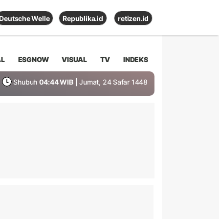
Deutsche Welle
Republika.id
retizen.id
AL
ESGNOW
VISUAL
TV
INDEKS
Shubuh
04:44 WIB
| Jumat, 24 Safar 1448