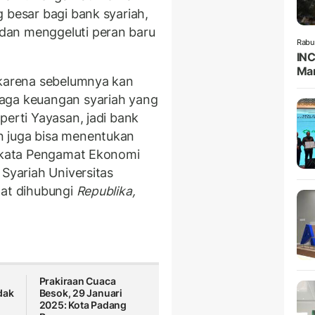
 besar bagi bank syariah,
dan menggeluti peran baru
Rabu
INC
Man
 karena sebelumnya kan
aga keuangan syariah yang
eperti Yayasan, jadi bank
n juga bisa menentukan
” kata Pengamat Ekonomi
 Syariah Universitas
aat dihubungi
Republika,
Prakiraan Cuaca
dak
Besok, 29 Januari
2025: Kota Padang