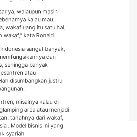
esar ya, walaupun masih
Sebenarnya kalau mau
a, wakaf uang itu satu hal,
h wakaf,” kata Ronald.
Indonesia sangat banyak,
 memfungsikannya dan
is, sehingga banyak
pesantren atau
ah disumbangkan justru
bangunan.
tren, misalnya kalau di
 glamping area atau menjadi
kan, tanahnya dari wakaf,
l. Model bisnis ini yang
nk syariah