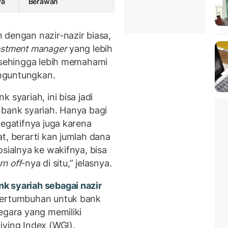
ya
Berawan
 dengan nazir-nazir biasa,
estment manager
yang lebih
, sehingga lebih memahami
nguntungkan.
 syariah, ini bisa jadi
 bank syariah. Hanya bagi
negatifnya juga karena
t, berarti kan jumlah dana
osialnya ke wakifnya, bisa
rn off
-nya di situ,” jelasnya.
k syariah sebagai nazir
pertumbuhan untuk bank
egara yang memiliki
iving Index (WGI).