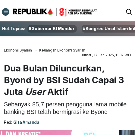
Hot Topics:
#Gubernur BI Mundur
#Kongres Umat Islam In
Ekonomi Syariah
Keuangan Ekonomi Syariah
Jumat , 17 Jan 2025, 11:32 WIB
Dua Bulan Diluncurkan,
Byond by BSI Sudah Capai 3
Juta
User
Aktif
Sebanyak 85,7 persen pengguna lama mobile
banking BSI telah bermigrasi ke Byond
Red:
Gita Amanda