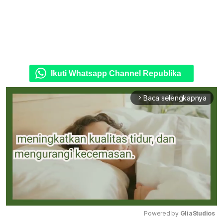
Ikuti Whatsapp Channel Republika
Baca selengkapnya
arrow_forward_ios
Powered by 
GliaStudios