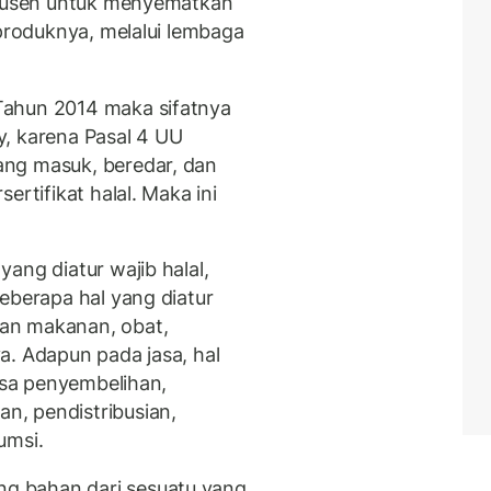
rodusen untuk menyematkan
produknya, melalui lembaga
Tahun 2014 maka sifatnya
, karena Pasal 4 UU
ng masuk, beredar, dan
ertifikat halal. Maka ini
ang diatur wajib halal,
eberapa hal yang diatur
an makanan, obat,
a. Adapun pada jasa, hal
jasa penyembelihan,
, pendistribusian,
umsi.
g bahan dari sesuatu yang