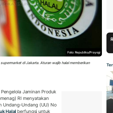
Foto: Republika/Prayogi
u supermarket di Jakarta. Aturan wajib halal memberikan
Ter
Pengelola Jaminan Produk
emenag) RI menyatakan
am Undang-Undang (UU) No
uk Halal
berfungsi untuk