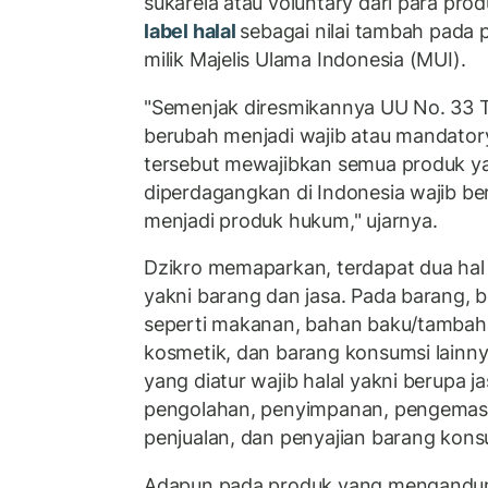
sukarela atau voluntary dari para p
label halal
sebagai nilai tambah pada 
milik Majelis Ulama Indonesia (MUI).
"Semenjak diresmikannya UU No. 33 
berubah menjadi wajib atau mandatory
tersebut mewajibkan semua produk ya
diperdagangkan di Indonesia wajib bers
menjadi produk hukum," ujarnya.
Dzikro memaparkan, terdapat dua hal y
yakni barang dan jasa. Pada barang, b
seperti makanan, bahan baku/tambah
kosmetik, dan barang konsumsi lainny
yang diatur wajib halal yakni berupa 
pengolahan, penyimpanan, pengemasan
penjualan, dan penyajian barang kons
Adapun pada produk yang mengandun