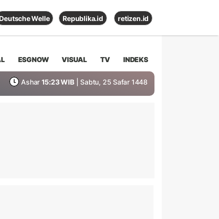
Deutsche Welle
Republika.id
retizen.id
AL
ESGNOW
VISUAL
TV
INDEKS
Ashar
15:23 WIB
| Sabtu, 25 Safar 1448