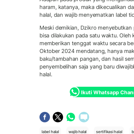
haram, katanya, maka dikecualikan dari
halal, dan wajib menyematkan label tid
Meski demikian, Dzikro menyebutkan p
bisa dilakukan pada satu waktu. Oleh
memberikan tenggat waktu secara ber
Oktober 2024 mendatang, hanya ma
baku/tambahan pangan, dan hasil sem
penyembelihan saja yang baru diwajibk
halal.
Ikuti Whatsapp Chan
label halal
wajib halal
sertifikasi halal
b