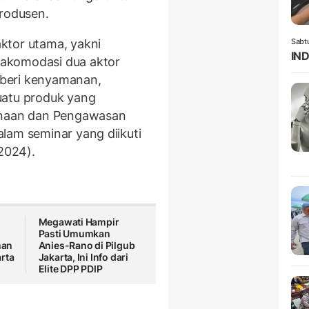
rodusen.
ktor utama, yakni
Sabt
IND
akomodasi dua aktor
beri kenyamanan,
uatu produk yang
binaan dan Pengawasan
lam seminar yang diikuti
/2024).
Megawati Hampir
Pasti Umumkan
man
Anies-Rano di Pilgub
rta
Jakarta, Ini Info dari
Elite DPP PDIP