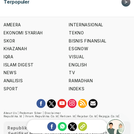
>
Terpopuler
AMEERA
INTERNASIONAL
EKONOMI SYARIAH
TEKNO
SKOR
BISNIS FINANSIAL
KHAZANAH
ESGNOW
IQRA
VISUAL
ISLAM DIGEST
ENGLISH
NEWS
TV
ANALISIS
RAMADHAN
SPORT
INDEKS
About Us
|
Pedoman Siber
|
Disclaimer
Republika.id
|
Ihram.republika.co.id
|
Retizen.id
|
Rejabar.co.id
|
Rejogja.co.id
|
Republika telah diverifikasi oleh Dewan Pers
Sertifikat Nomor 1058/DP-Verifikasi/K/XII/2022