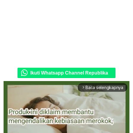
Ikuti Whatsapp Channel Republika
Baca selengkapnya
arrow_forward_ios