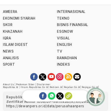
AMEERA
INTERNASIONAL
EKONOMI SYARIAH
TEKNO
SKOR
BISNIS FINANSIAL
KHAZANAH
ESGNOW
IQRA
VISUAL
ISLAM DIGEST
ENGLISH
NEWS
TV
ANALISIS
RAMADHAN
SPORT
INDEKS
About Us
|
Pedoman Siber
|
Disclaimer
Republika.id
|
Ihram.republika.co.id
|
Retizen.id
|
Rejabar.co.id
|
Rejogja.co.id
|
Republika telah diverifikasi oleh Dewan Pers
Sertifikat Nomor 1058/DP-Verifikasi/K/XII/2022
https://dewanpers.or.id/data/perusahaanpers
Ask me!