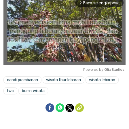
Baca selengkapnya
arrow_forward_ios
Powered by 
GliaStudios
candi prambanan
wisata libur lebaran
wisata lebaran
Mute
twc
bumn wisata