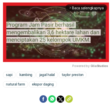
Baca selengkapnya
arrow_forward_ios
Powered by 
GliaStudios
sapi
kambing
jagal halal
taylor preston
Mute
natural farm
ekspor daging