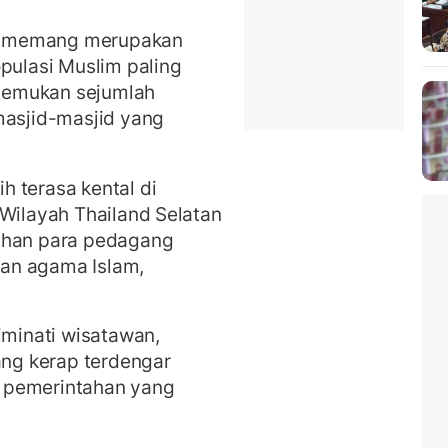
i memang merupakan
opulasi Muslim paling
ditemukan sejumlah
masjid-masjid yang
 terasa kental di
 Wilayah Thailand Selatan
gahan para pedagang
an agama Islam,
iminati wisatawan,
ang kerap terdengar
at pemerintahan yang