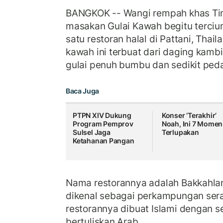
BANGKOK -- Wangi rempah khas Ti
masakan Gulai Kawah begitu terciu
satu restoran halal di Pattani, Thai
kawah ini terbuat dari daging kamb
gulai penuh bumbu dan sedikit pe
Baca Juga
PTPN XIV Dukung
Konser ‘Terakhir’
Program Pemprov
Noah, Ini 7 Momen
Sulsel Jaga
Terlupakan
Ketahanan Pangan
Nama restorannya adalah Bakkahlan
dikenal sebagai perkampungan ser
restorannya dibuat Islami dengan s
bertuliskan Arab.