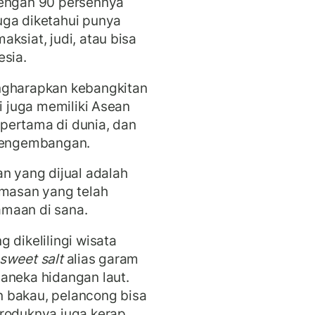
engan 90 persennya
uga diketahui punya
ksiat, judi, atau bisa
esia.
ngharapkan kebangkitan
ni juga memiliki Asean
pertama di dunia, dan
 pengembangan.
an yang dijual adalah
emasan yang telah
gamaan di sana.
 dikelilingi wisata
sweet salt
alias garam
aneka hidangan laut.
 bakau, pelancong bisa
roduknya juga kerap