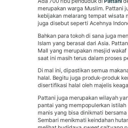
Ada 700 ribu penduduk di
Pattani
d
merupakan warga Muslim. Pattani j
kebijakan melarang tempat wisata ma
juga disebut seperti Acehnya Indon
Bahkan para tokoh di sana juga me
Islam yang berasal dari Asia. Patta
Mall yang merupakan mesjid wakaf 
saat ini masih terus dalam proses
Di mal ini, dipastikan semua makan
halal. Begitu juga produk-produk k
disertifikasi halal oleh majelis kea
Pattani juga merupakan wilayah yang
pantai yang mempopulerkan istilah
manis yang bisa dinikmati bersama 
Sembari menikmati keindahan hutan
melihat budidaya
sweet salt
yang p