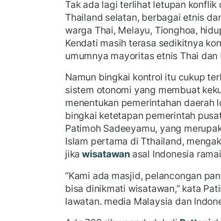
Tak ada lagi terlihat letupan konfli
Thailand selatan, berbagai etnis 
warga Thai, Melayu, Tionghoa, hidu
Kendati masih terasa sedikitnya kon
umumnya mayoritas etnis Thai da
Namun bingkai kontrol itu cukup te
sistem otonomi yang membuat keku
menentukan pemerintahan daerah l
bingkai ketetapan pemerintah pusat
Patimoh Sadeeyamu, yang merupa
Islam pertama di Tthailand, menga
jika
wisatawan
asal Indonesia rama
“Kami ada masjid, pelancongan panta
bisa dinikmati wisatawan,” kata Pa
lawatan. media Malaysia dan Indone