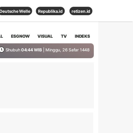
Deutsche Welle
Republika.id
retizen.id
AL
ESGNOW
VISUAL
TV
INDEKS
Shubuh
04:44 WIB
| Minggu, 26 Safar 1448