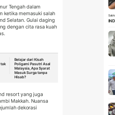
mur Tengah dalam
m ketika memasuki salah
Sabt
land Selatan. Gulai daging
IND
ing dengan cita rasa kuah
das.
Belajar dari Kisah
 tak
Poligami Pasutri Asal
Malaysia, Apa Syarat
Masuk Surga tanpa
Hisab?
d resort yang juga
ambi Makkah. Nuansa
ejumlah dekorasi