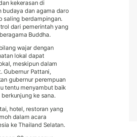
k dan kekerasan di
dan budaya dan agama daro
p saling berdampingan.
trol dari pemerintah yang
n beragama Buddha.
rbilang wajar dengan
atan lokal dapat
okal, meskipun dalam
. Gubernur Pattani,
kan gubernur perempuan
ku tentu menyambut baik
i berkunjung ke sana.
i, hotel, restoran yang
timoh dalam acara
sia ke Thailand Selatan.