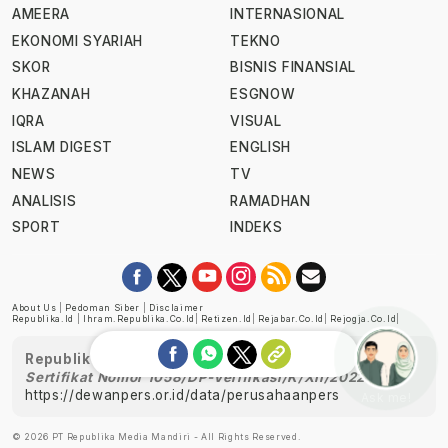
AMEERA
INTERNASIONAL
EKONOMI SYARIAH
TEKNO
SKOR
BISNIS FINANSIAL
KHAZANAH
ESGNOW
IQRA
VISUAL
ISLAM DIGEST
ENGLISH
NEWS
TV
ANALISIS
RAMADHAN
SPORT
INDEKS
About Us
|
Pedoman Siber
|
Disclaimer
Republika.id
|
Ihram.republika.co.id
|
Retizen.id
|
Rejabar.co.id
|
Rejogja.co.id
|
Republika telah diverifikasi oleh Dewan Pers
Sertifikat Nomor 1058/DP-Verifikasi/K/XII/2022
https://dewanpers.or.id/data/perusahaanpers
Ask me!
© 2026 PT Republika Media Mandiri - All Rights Reserved.