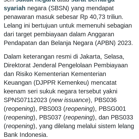
syariah
negara (SBSN) yang mendapat
penawaran masuk sebesar Rp 40,73 triliun.
Lelang ini bertujuan untuk memenuhi sebagian
dari target pembiayaan dalam Anggaran
Pendapatan dan Belanja Negara (APBN) 2023.
Dalam keterangan resmi di Jakarta, Selasa,
Direktorat Jenderal Pengelolaan Pembiayaan
dan Risiko Kementerian Kementerian
Keuangan (DJPPR Kemenkeu) mencatat
keenam seri sukuk negara tersebut yakni
SPNS07112023 (
new issuance
), PBS036
(
reopening
), PBS003 (
reopening
), PBSG001
(
reopening
), PBS037 (
reopening
), dan PBS033
(
reopening
), yang dilelang melalui sistem lelang
Bank Indonesia.