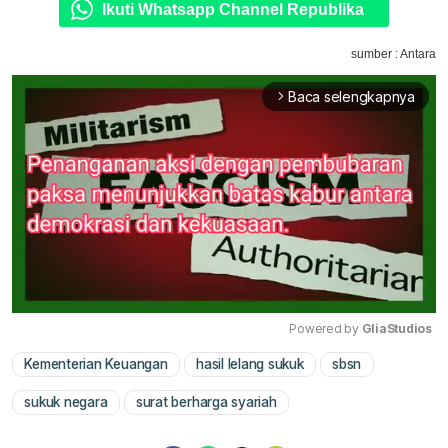
Ikuti Whatsapp Channel Republika
sumber : Antara
Baca selengkapnya
arrow_forward_ios
Powered by 
GliaStudios
Kementerian Keuangan
hasil lelang sukuk
sbsn
Mute
sukuk negara
surat berharga syariah