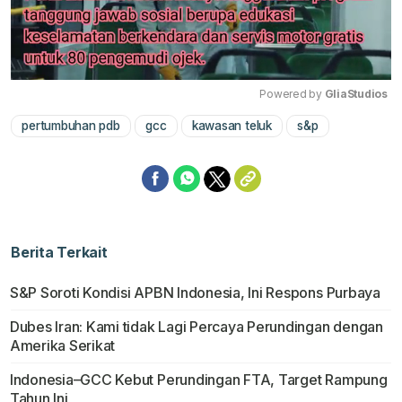
Powered by 
GliaStudios
pertumbuhan pdb
gcc
kawasan teluk
s&p
Mute
Berita Terkait
S&P Soroti Kondisi APBN Indonesia, Ini Respons Purbaya
Dubes Iran: Kami tidak Lagi Percaya Perundingan dengan
Amerika Serikat
Indonesia–GCC Kebut Perundingan FTA, Target Rampung
Tahun Ini