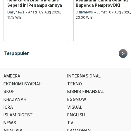
Seperti ini Penampakannya
Bapenda Pemprov DKI
Dailynews
- Ahad , 09 Aug 2026,
Dailynews
- Jumat , 07 Aug 2026
11:15 WIB
23:00 WIB
>
Terpopuler
AMEERA
INTERNASIONAL
EKONOMI SYARIAH
TEKNO
SKOR
BISNIS FINANSIAL
KHAZANAH
ESGNOW
IQRA
VISUAL
ISLAM DIGEST
ENGLISH
NEWS
TV
ANALISIS
RAMADHAN