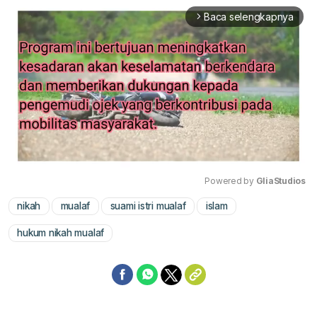
Baca selengkapnya
arrow_forward_ios
Powered by 
GliaStudios
nikah
mualaf
suami istri mualaf
islam
Mute
hukum nikah mualaf