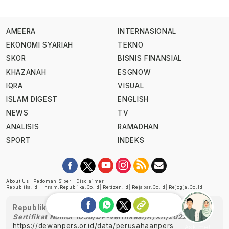
AMEERA
INTERNASIONAL
EKONOMI SYARIAH
TEKNO
SKOR
BISNIS FINANSIAL
KHAZANAH
ESGNOW
IQRA
VISUAL
ISLAM DIGEST
ENGLISH
NEWS
TV
ANALISIS
RAMADHAN
SPORT
INDEKS
About Us
|
Pedoman Siber
|
Disclaimer
Republika.id
|
Ihram.republika.co.id
|
Retizen.id
|
Rejabar.co.id
|
Rejogja.co.id
|
Republika telah diverifikasi oleh Dewan Pers
Sertifikat Nomor 1058/DP-Verifikasi/K/XII/2022
https://dewanpers.or.id/data/perusahaanpers
Ask me!