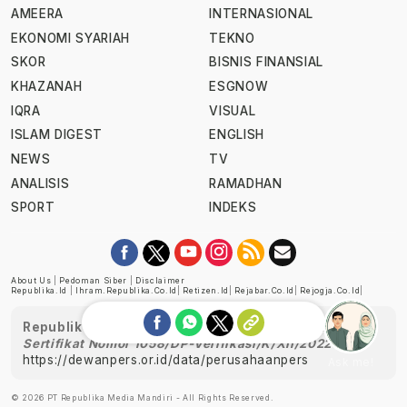
AMEERA
INTERNASIONAL
EKONOMI SYARIAH
TEKNO
SKOR
BISNIS FINANSIAL
KHAZANAH
ESGNOW
IQRA
VISUAL
ISLAM DIGEST
ENGLISH
NEWS
TV
ANALISIS
RAMADHAN
SPORT
INDEKS
About Us
|
Pedoman Siber
|
Disclaimer
Republika.id
|
Ihram.republika.co.id
|
Retizen.id
|
Rejabar.co.id
|
Rejogja.co.id
|
Republika telah diverifikasi oleh Dewan Pers
Sertifikat Nomor 1058/DP-Verifikasi/K/XII/2022
https://dewanpers.or.id/data/perusahaanpers
Ask me!
© 2026 PT Republika Media Mandiri - All Rights Reserved.