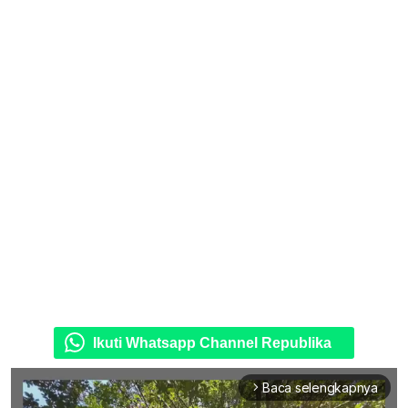
Ikuti Whatsapp Channel Republika
Baca selengkapnya
arrow_forward_ios