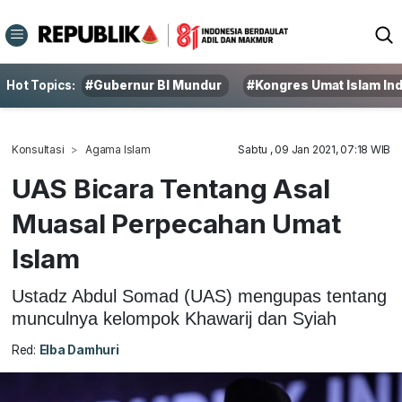
Hot Topics:
#Gubernur BI Mundur
#Kongres Umat Islam In
Konsultasi
Agama Islam
Sabtu , 09 Jan 2021, 07:18 WIB
UAS Bicara Tentang Asal
Muasal Perpecahan Umat
Islam
Ustadz Abdul Somad (UAS) mengupas tentang
munculnya kelompok Khawarij dan Syiah
Red:
Elba Damhuri