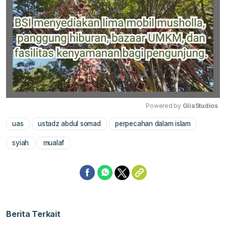
Powered by 
GliaStudios
uas
ustadz abdul somad
perpecahan dalam islam
Mute
syiah
mualaf
Berita Terkait