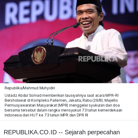
Republika/Mahmud Muhyidin
Ustadz Abdul Somad memberikan tausiyahnya saat acara MPR-RI
Bersholawat di Kompleks Parlemen, Jakarta, Rabu (29/8). Majellis
Permusyawaratan Masyarakat (MPR) menggelar syukuran dan doa
bersama tersebut dalam rangka mensyukuri 73 tahun kemerdekaan
Indonesia dan HUT ke 73 tahun MPR dan DPR RI
REPUBLIKA.CO.ID -- Sejarah perpecahan