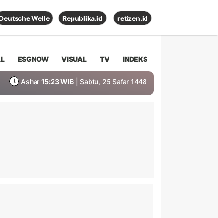
Deutsche Welle
Republika.id
retizen.id
AL
ESGNOW
VISUAL
TV
INDEKS
Ashar
15:23 WIB
| Sabtu, 25 Safar 1448