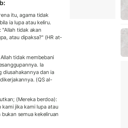
b:
rena itu, agama tidak
a ia lupa atau keliru.
"Allah tidak akan
a, atau dipaksa?" (HR at-
Allah tidak membebani
esanggupannya. Ia
g diusahakannya dan ia
dikerjakannya. (QS al-
jutkan; (Mereka berdoa):
kami jika kami lupa atau
na bukan semua kekeliruan