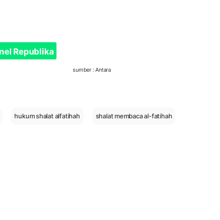
nel Republika
sumber : Antara
hukum shalat alfatihah
shalat membaca al-fatihah