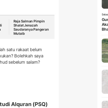
Selas
Gur
Raja Salman Pimpin
Aka
di
Shalat Jenazah
Bha
a
Saudaranya Pangeran
Mutaib
ah satu rakaat belum
kukan? Bolehkah saya
hud sebelum salam?
tudi Alquran (PSQ)