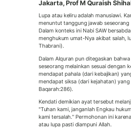
Jakarta, Prof M Quraish Shiha
Lupa atau keliru adalah manusiawi. Ka
menuntut tanggung jawab seseorang bil
Dalam konteks ini Nabi SAW bersabda: 
menghukum umat-Nya akibat salah, lup
Thabrani).
Dalam Alquran pun ditegaskan bahwa 
seseorang melainkan sesuai dengan k
mendapat pahala (dari kebajikan) yan
mendapat siksa (dari kejahatan) yang 
Baqarah:286).
Kendati demikian ayat tersebut melan
"Tuhan kami, janganlah Engkau hukum 
kami tersalah.'' Permohonan ini kare
atau lupa pasti diampuni Allah.