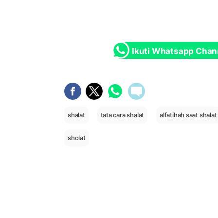
Ikuti Whatsapp Chan
shalat
tata cara shalat
alfatihah saat shalat
sholat