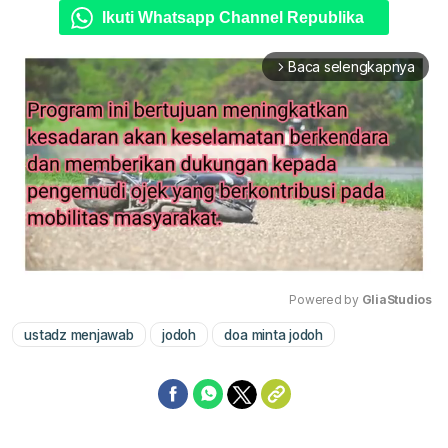
Ikuti Whatsapp Channel Republika
Baca selengkapnya
arrow_forward_ios
Powered by 
GliaStudios
ustadz menjawab
jodoh
doa minta jodoh
Mute