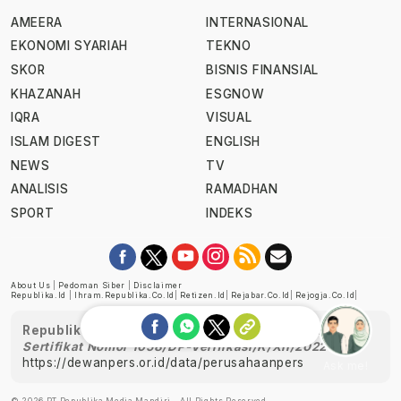
AMEERA
INTERNASIONAL
EKONOMI SYARIAH
TEKNO
SKOR
BISNIS FINANSIAL
KHAZANAH
ESGNOW
IQRA
VISUAL
ISLAM DIGEST
ENGLISH
NEWS
TV
ANALISIS
RAMADHAN
SPORT
INDEKS
About Us
|
Pedoman Siber
|
Disclaimer
Republika.id
|
Ihram.republika.co.id
|
Retizen.id
|
Rejabar.co.id
|
Rejogja.co.id
|
Republika telah diverifikasi oleh Dewan Pers
Sertifikat Nomor 1058/DP-Verifikasi/K/XII/2022
https://dewanpers.or.id/data/perusahaanpers
Ask me!